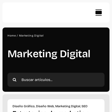
Skip
to
content
Home
Marketing Digital
Marketing Digital
Search
for:
Diseño Gráfico
,
Diseño Web
,
Marketing Digital
,
SEO